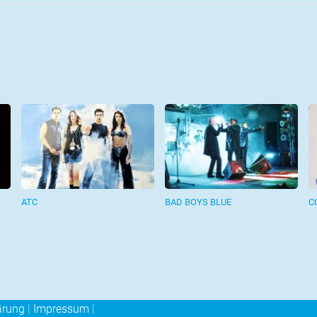
ATC
BAD BOYS BLUE
C
ärung
|
Impressum
|